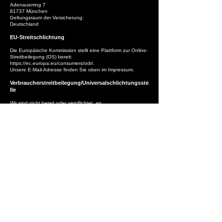
Adenauerring 7
81737 München
Geltungsraum der Versicherung:
Deutschland
EU-Streitschlichtung
Die Europäische Kommission stellt eine Plattform zur Online-
Streitbeilegung (OS) bereit:
https://ec.europa.eu/consumers/odr/.
Unsere E-Mail-Adresse finden Sie oben im Impressum.
Verbraucherstreitbeilegung/Universalschlichtungsste
lle
Wir sind nicht bereit oder verpflichtet, an
Streitbeilegungsverfahren vor einer
Verbraucherschlichtungsstelle teilzunehmen.
@kalli_bianco
Contact
@bianco_audio
Imprint
Subscribe
Privacy
>
Settings
Terms &
Conditions