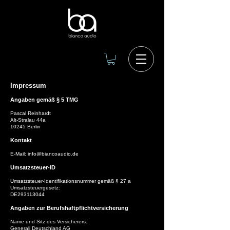
Impressum
Angaben gemäß § 5 TMG
Pascal Reinhardt
Alt-Stralau 44a
10245 Berlin
Kontakt
E-Mail:
info@biancoaudio.de
Umsatzsteuer-ID
Umsatzsteuer-Identifikationsnummer gemäß § 27 a
Umsatzsteuergesetz:
DE293113044
Angaben zur Berufshaftpflichtversicherung
Name und Sitz des Versicherers:
Generali Deutschland AG